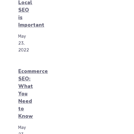
Local
SEO
is
Important
May
23,
2022
Ecommerce
SEO:
What
You
Need
to
Know
May