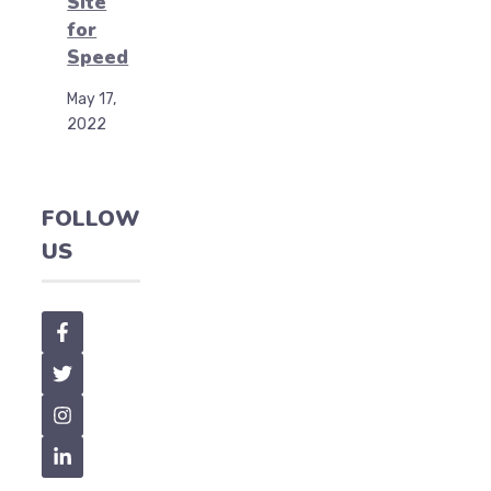
Site
for
Speed
May 17,
2022
FOLLOW
US