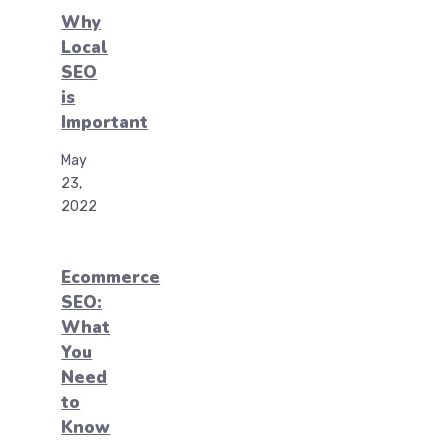
Why
Local
SEO
is
Important
May
23,
2022
Ecommerce
SEO:
What
You
Need
to
Know