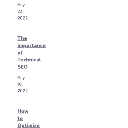
May
23,
2022
The
importance
of
Technical
SEO
May
18,
2022
How
to
Optimize