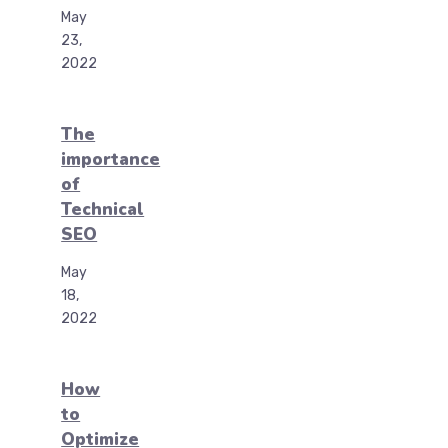
May
23,
2022
The
importance
of
Technical
SEO
May
18,
2022
How
to
Optimize