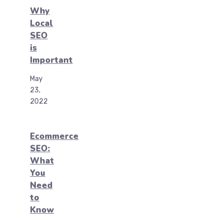
Why
Local
SEO
is
Important
May
23,
2022
Ecommerce
SEO:
What
You
Need
to
Know